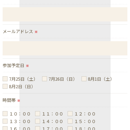
これらの委託先に対しては個人情報保護契約等の措置をと
り、適切な監督を行います。
＜個人情報の安全管理＞
メールアドレス
※
当社では、個人情報の漏洩等がなされないよう、適切に安
全管理対策を実施します。
＜個人情報を与えなかった場合に生じる結果＞
必要な情報を頂けない場合は、それに対応した当社のサー
参加予定日
※
ビスをご提供できない場合がございますので予めご了承く
ださい。
7月25日（土）
7月26日（日）
8月1日（土）
8月2日（日）
＜個人情報の開示･訂正・削除･利用停止の手続について＞
時間帯
当社では、お客様の個人情報の開示･訂正･削除・利用停止
※
の手続を定めさせて頂いております。
１０：００
１１：００
１２：００
ご本人である事を確認のうえ、対応させて頂きます。
１３：００
１４：００
１５：００
個人情報の開示･訂正･削除・利用停止の具体的手続きにつ
１６：００
１７：００
１８：００