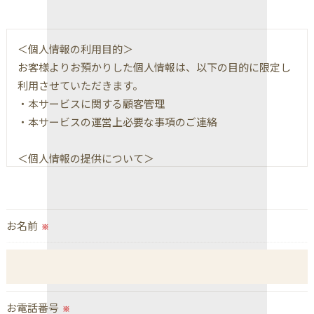
＜個人情報の利用目的＞
お客様よりお預かりした個人情報は、以下の目的に限定し
利用させていただきます。
・本サービスに関する顧客管理
・本サービスの運営上必要な事項のご連絡
＜個人情報の提供について＞
当社ではお客様の同意を得た場合または法令に定められた
場合を除き、
取得した個人情報を第三者に提供することはいたしませ
お名前
※
ん。
＜個人情報の委託について＞
当社では、利用目的の達成に必要な範囲において、個人情
報を外部に委託する場合があります。
お電話番号
※