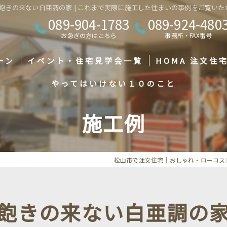
飽きの来ない白亜調の家 | これまで実際に施工した住まいの事例をご覧いただ
089-904-1783
089-924-480
お急ぎの方はこちら
事務所・FAX番号
ーン
イベント・住宅見学会一覧
HOMA 注文住
やってはいけない１０のこと
家づくり応援モニターハウスキャンペーン
HOMA 規格住宅
施工例
資金計画相談会
HOMA 神戸モデル
中庭のある暮らし相談会
HOMA 厚木モデル
松山市で注文住宅｜おしゃれ・ローコス
オンラインセミナー詳細
JSFH
土地探し相談会
Moto NAVI
飽きの来ない白亜調の
初めての家づくり相談会
建築家とつくる家