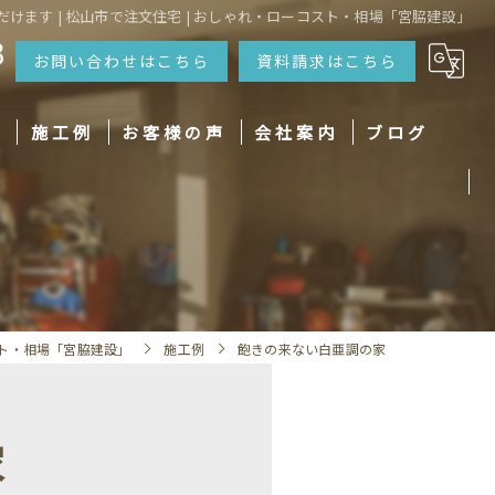
けます | 松山市で注文住宅 | おしゃれ・ローコスト・相場「宮脇建設」
3
お問い合わせはこちら
資料請求はこちら
宅
施工例
お客様の声
会社案内
ブログ
パッシブデザイン
スタッフ
ZEH
自然素材派のこだわり住宅
標準装備
ト・相場「宮脇建設」
施工例
飽きの来ない白亜調の家
充実のアフターメンテナンス
住宅設備保証
家